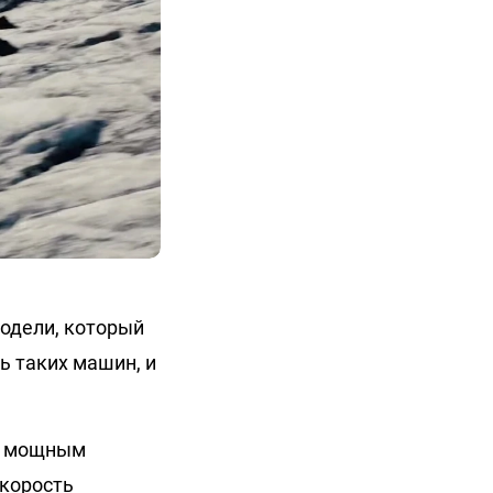
модели, который
ть таких машин, и
ен мощным
скорость