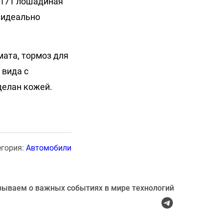
ь 171 лошадиная
 идеально
мата, тормоз для
 вида с
делан кожей.
егория:
Автомобили
зываем о важных событиях в мире технологий