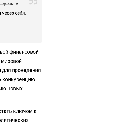
веренитет.
 через себя.
овой финансовой
в мировой
и для проведения
ь конкуренцию
тию новых
стать ключом к
олитических