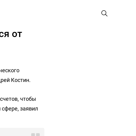
ся от
ического
дрей Костин.
счетов, чтобы
 сфере, заявил