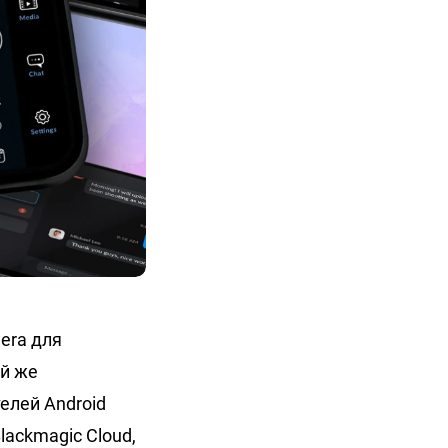
era для
ой же
елей Android
ackmagic Cloud,