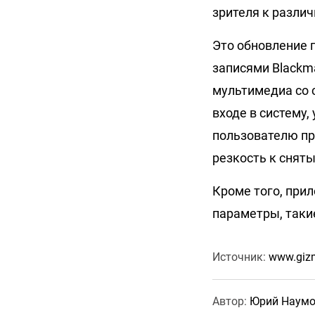
зрителя к разли
Это обновление 
записями Blackma
мультимедиа со 
входе в систему,
пользователю пр
резкость к снят
Кроме того, при
параметры, такие
Источник:
www.giz
Автор:
Юрий Наум