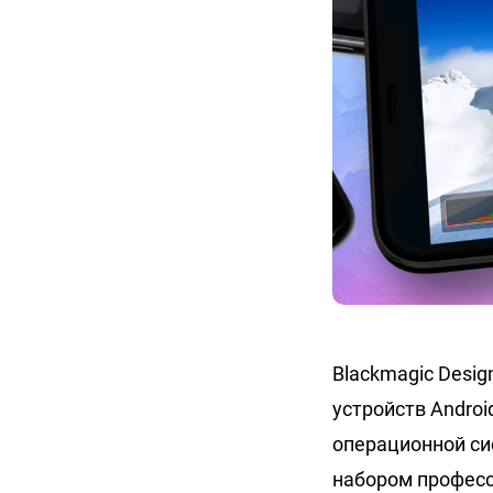
Blackmagic Desi
устройств Androi
операционной сис
набором професс