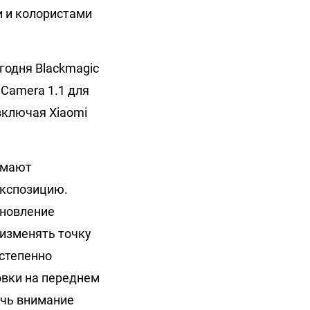
и и колористами
годня Blackmagic
 Camera 1.1 для
включая Xiaomi
имают
экспозицию.
бновление
 изменять точку
степенно
овки на переднем
ечь внимание