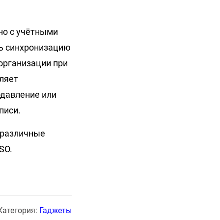
но с учётными
ть синхронизацию
организации при
оляет
одавление или
писи.
 различные
SO.
Категория:
Гаджеты