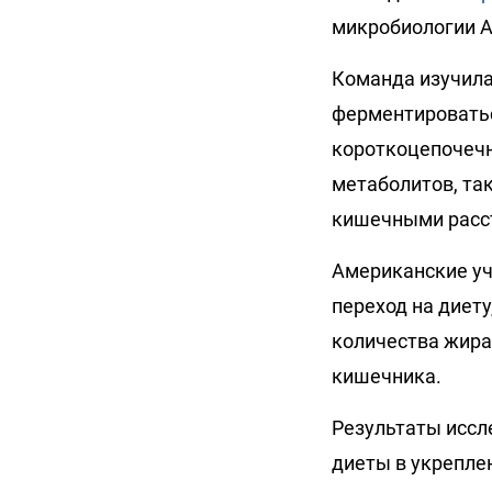
микробиологии A
Команда изучила
ферментироватьс
короткоцепочечн
метаболитов, та
кишечными расст
Американские уч
переход на диету
количества жира
кишечника.
Результаты иссл
диеты в укрепле