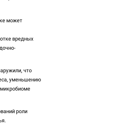
шке может
ботке вредных
дочно-
аружили, что
веса, уменьшению
в микробиоме
ований роли
ья.