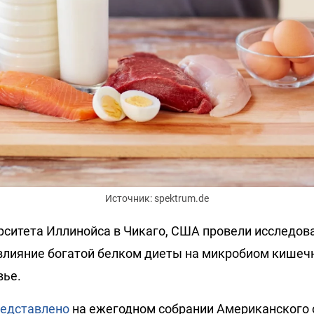
Источник: spektrum.de
рситета Иллинойса в Чикаго, США провели исследова
 влияние богатой белком диеты на микробиом кишеч
вье.
едставлено
на ежегодном собрании Американского