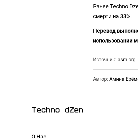
Ранее Techno Dz
смерти на 33%.
Перевод выполне
использовании м
Источник:
asm.org
Автор:
Амина Ерём
О Нас