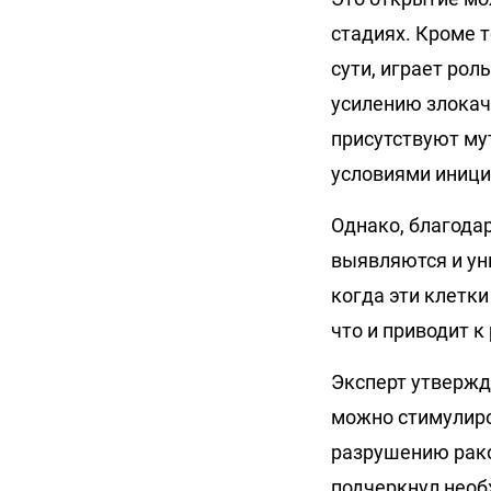
стадиях. Кроме т
сути, играет ро
усилению злокач
присутствуют му
условиями иници
Однако, благода
выявляются и ун
когда эти клетк
что и приводит 
Эксперт утвержд
можно стимулиро
разрушению рако
подчеркнул необ