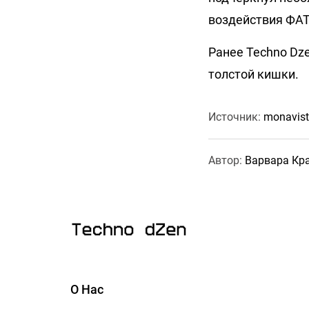
воздействия ФАТ
Ранее Techno Dz
толстой кишки.
Источник:
monavist
Автор:
Варвара Кр
О Нас