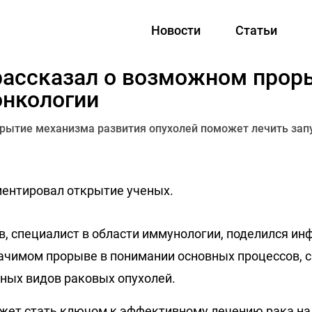
Новости
Статьи
рассказал о возможном прор
онкологии
крытие механизма развития опухолей поможет лечить за
ентировал открытие ученых.
, специалист в области иммунологии, поделился ин
ачимом прорыве в понимании основных процессов, 
ных видов раковых опухолей.
жет стать ключом к эффективному лечению рака на