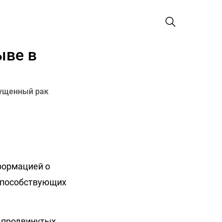
ыве в
пущенный рак
формацией о
способствующих
 продвинутых