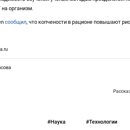
 на организм.
en
сообщил
, что копчености в рационе повышают рис
a.ru
асова
Расска
#Наука
#Технологии