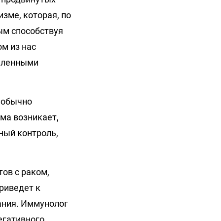
зме, которая, по
мым способствуя
м из нас
деленными
 обычно
ема возникает,
ный контроль,
ов с раком,
риведет к
ания. Иммунолог
егативного