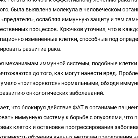
ого, была выявлена молекула в человеческом органи
ль «предателя», ослабляя иммунную защиту и тем са
ественных процессов. Крючков уточнил, что в каждо
тационно измененные клетки, способные под опре
ировать развитие рака.
ря механизмам иммунной системы, подобные клетки
ичтожаются до того, как могут нанести вред. Пробл
и умело «притворяются» нормальными, обходя иммун
к развитию онкологических заболеваний.
ает, что блокируя действие ФАТ в организме пациент
вать иммунную систему к борьбе с опухолями, что п
вых клеток и остановке прогрессирования заболев
ходимость обучения ученых методам преодоления н