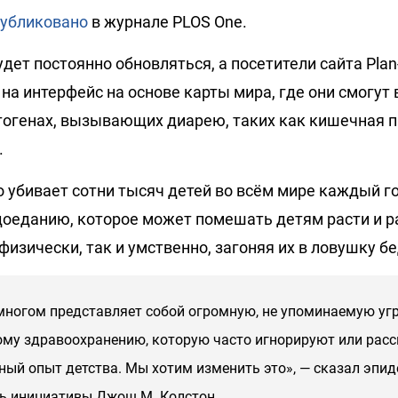
убликовано
в журнале PLOS One.
дет постоянно обновляться, а посетители сайта Plan
на интерфейс на основе карты мира, где они смогут
тогенах, вызывающих диарею, таких как кишечная п
.
 убивает сотни тысяч детей во всём мире каждый год
доеданию, которое может помешать детям расти и р
физически, так и умственно, загоняя их в ловушку б
многом представляет собой огромную, не упоминаемую уг
му здравоохранению, которую часто игнорируют или рас
ный опыт детства. Мы хотим изменить это», — сказал эпи
ь инициативы Джош М. Колстон.