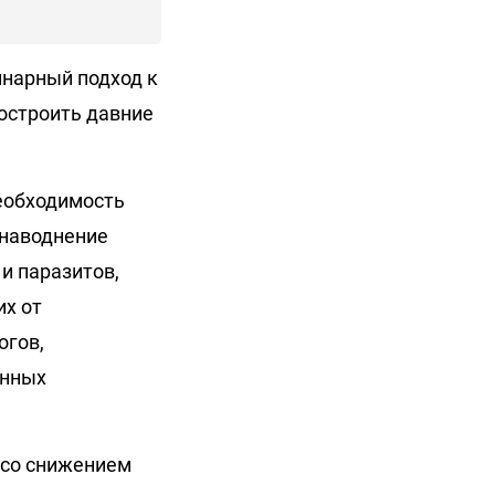
нарный подход к
остроить давние
необходимость
 наводнение
и паразитов,
х от
огов,
онных
 со снижением