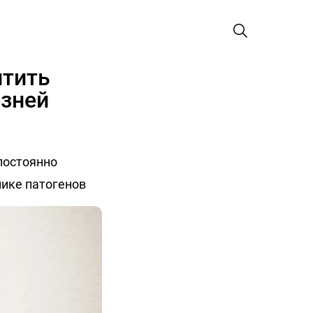
итить
езней
 постоянно
мике патогенов