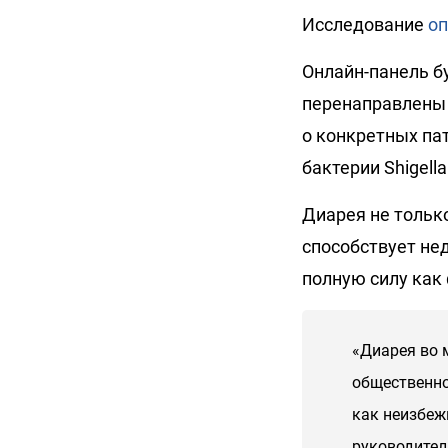
Исследование
оп
Онлайн-панель бу
перенаправлены 
о конкретных па
бактерии Shigella
Диарея не только
способствует не
полную силу как 
«Диарея во 
общественно
как неизбеж
руководител