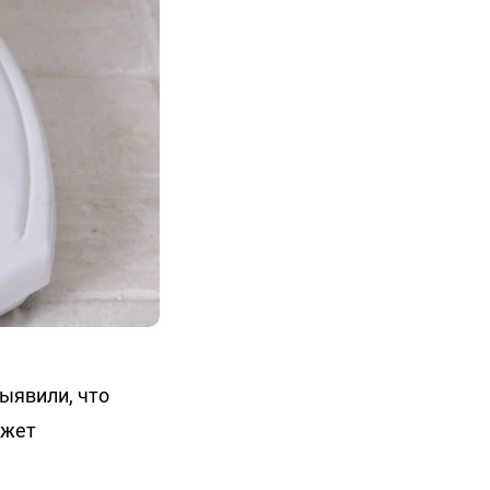
ыявили, что
ожет