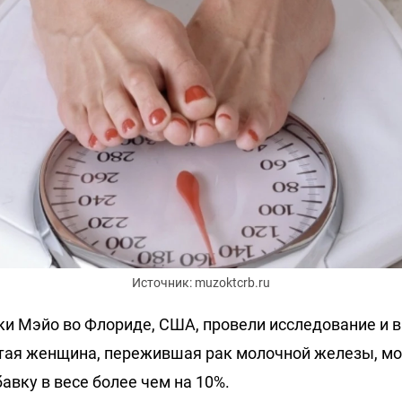
Источник: muzoktcrb.ru
ки Мэйо во Флориде, США, провели исследование и в
тая женщина, пережившая рак молочной железы, м
авку в весе более чем на 10%.