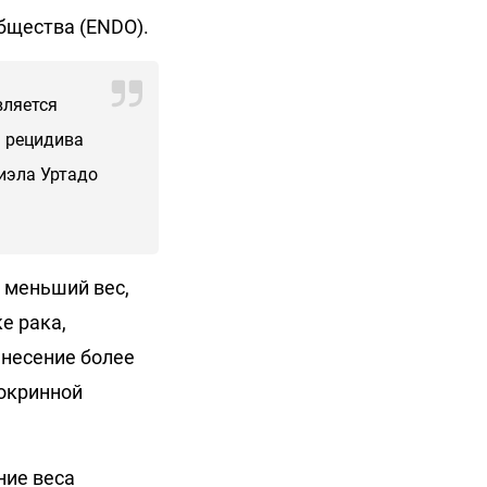
бщества (ENDO).
вляется
а рецидива
иэла Уртадо
 меньший вес,
е рака,
енесение более
докринной
ние веса