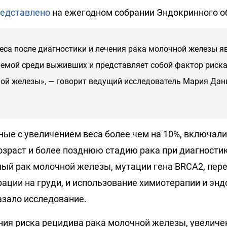
едставлено
на ежегодном собрании Эндокринного о
еса после диагностики и лечения рака молочной железы я
емой среди выживших и представляет собой фактор риск
ой железы», — говорит ведущий исследователь Мария Дан
ные с увеличением веса более чем на 10%, включали
озраст и более позднюю стадию рака при диагностик
ый рак молочной железы, мутации гена BRCA2, пер
рации на груди, и использование химиотерапии и эн
азало исследование.
ия риска рецидива рака молочной железы, увеличе