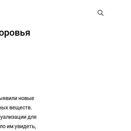
доровья
выявили новые
дных веществ.
зуализации для
ло им увидеть,