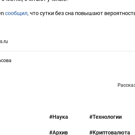
en
сообщил,
что сутки без сна повышают вероятность
s.ru
асова
Расска
#Наука
#Технологии
#Архив
#Криптовалюта