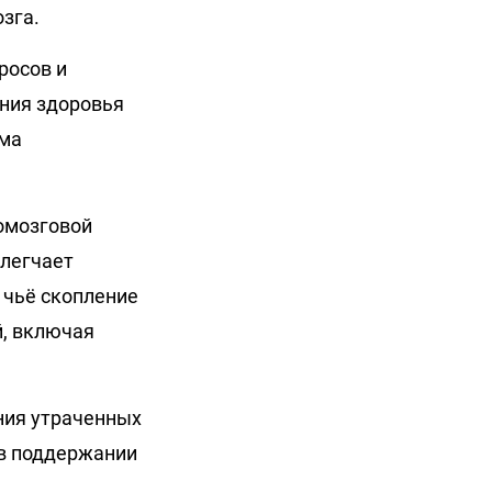
зга.
росов и
ния здоровья
зма
номозговой
блегчает
 чьё скопление
, включая
ния утраченных
 в поддержании