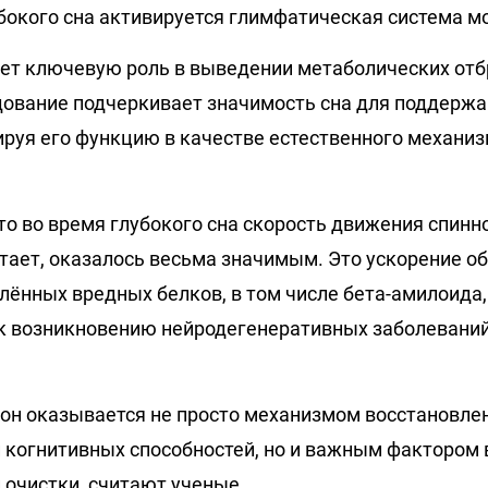
убокого сна активируется глимфатическая система мо
ает ключевую роль в выведении метаболических отб
дование подчеркивает значимость сна для поддержа
ируя его функцию в качестве естественного механи
что во время глубокого сна скорость движения спин
тает, оказалось весьма значимым. Это ускорение о
лённых вредных белков, в том числе бета-амилоида,
к возникновению нейродегенеративных заболеваний
сон оказывается не просто механизмом восстановле
и когнитивных способностей, но и важным фактором
 очистки, считают ученые.