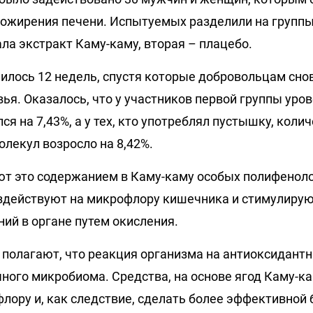
 ожирения печени. Испытуемых разделили на группы,
ла экстракт Каму-каму, вторая – плацебо.
илось 12 недель, спустя которые добровольцам сно
ья. Оказалось, что у участников первой группы уро
я на 7,43%, а у тех, кто употреблял пустышку, коли
лекул возросло на 8,42%.
т это содержанием в Каму-каму особых полифеноло
здействуют на микрофлору кишечника и стимулиру
ий в органе путем окисления.
 полагают, что реакция организма на антиоксидант
чного микробиома. Средства, на основе ягод Каму-к
лору и, как следствие, сделать более эффективной 