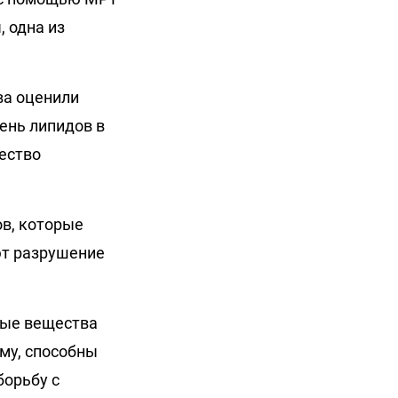
 одна из
ва оценили
вень липидов в
чество
в, которые
ют разрушение
ные вещества
аму, способны
борьбу с