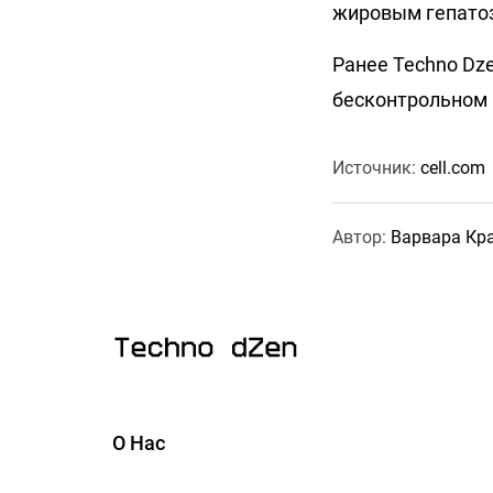
жировым гепато
Ранее Techno Dz
бесконтрольном 
Источник:
cell.com
Автор:
Варвара Кр
О Нас