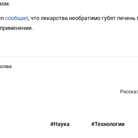
зом.
en
сообщил
, что лекарства необратимо губят печень 
применении.
асова
Расска
#Наука
#Технологии