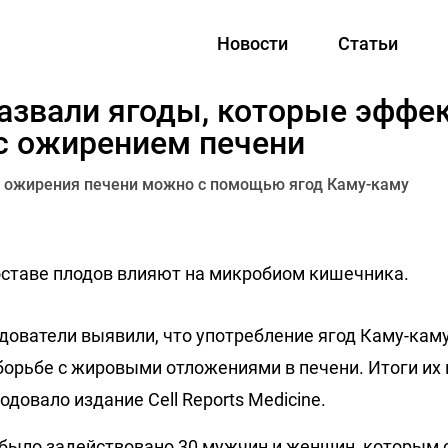
Новости
Статьи
азвали ягоды, которые эффе
с ожирением печени
от ожирения печени можно с помощью ягод Каму-каму
ставе плодов влияют на микробиом кишечника.
дователи выявили, что употребление ягод Каму-кам
орьбе с жировыми отложениями в печени. Итоги их
довало издание Cell Reports Medicine.
было задействовано 30 мужчин и женщин, которым