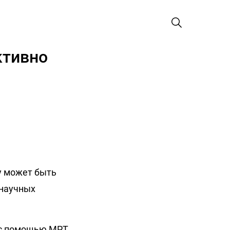
ктивно
у может быть
 научных
 с помощью МРТ