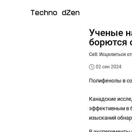
Ученые н
борются 
Cell: Исцелиться 
02 сен 2024
Полифенолы в со
Канадские иссле
эффективным в б
изысканий обнаро
В эксперименты 