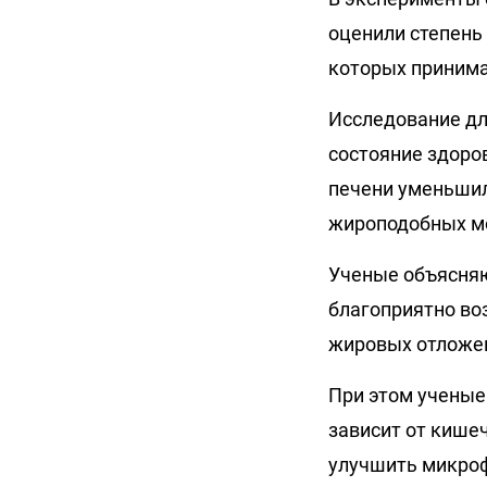
оценили степень
которых принима
Исследование дл
состояние здоров
печени уменьшилс
жироподобных мо
Ученые объясняю
благоприятно во
жировых отложен
При этом ученые
зависит от кише
улучшить микроф