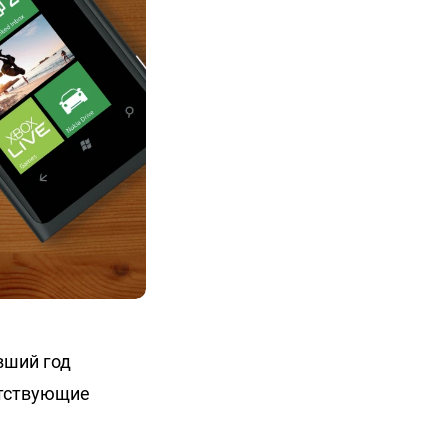
вший год
етствующие