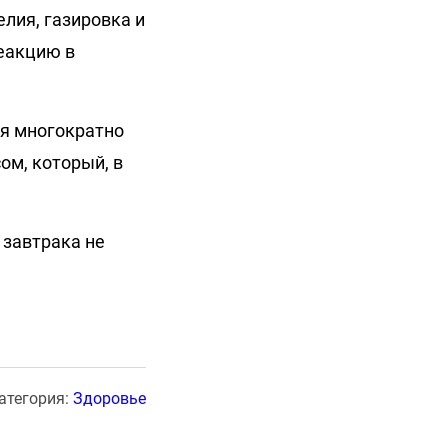
лия, газировка и
еакцию в
ия многократно
ом, который, в
е завтрака не
атегория:
Здоровье