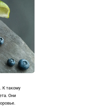
. К такому
та. Они
доровье.