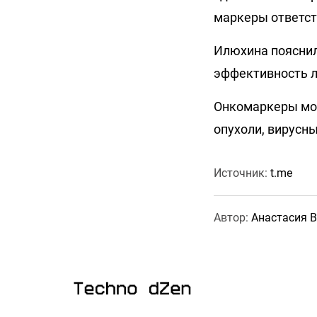
маркеры ответств
Илюхина пояснил
эффективность л
Онкомаркеры мог
опухоли, вирусны
Источник:
t.me
Автор:
Анастасия 