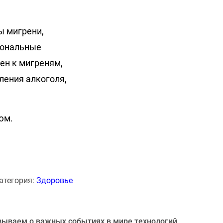
ы мигрени,
рмональные
ен к мигреням,
ления алкоголя,
юм.
атегория:
Здоровье
зываем о важных событиях в мире технологий