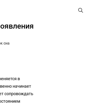
появления
к сна
реняется в
овенно начинает
жет сопровождать
состоянием