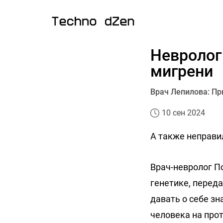
Невролог
мигрени
Врач Лепилова: Пр
10 сен 2024
А также неправи
Врач-невролог П
генетике, перед
давать о себе з
человека на про