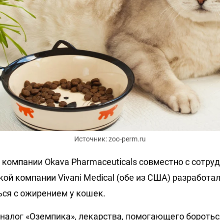
Источник: zoo-perm.ru
 компании Okava Pharmaceuticals совместно с сотру
й компании Vivani Medical (обе из США) разработал
ься с ожирением у кошек.
 аналог «Оземпика», лекарства, помогающего бороть