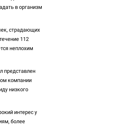
адать в организм
шек, страдающих
течение 112
ется неплохим
ыл представлен
твом компании
иду низкого
окий интерес у
иям, более