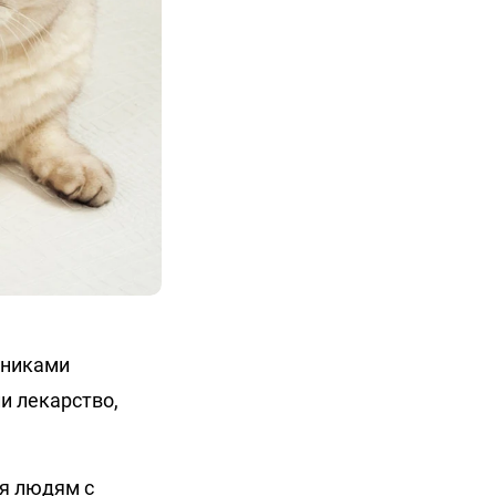
дниками
и лекарство,
ся людям с