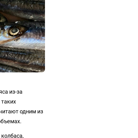
са из-за
 таких
считают одним из
объемах.
 колбаса,