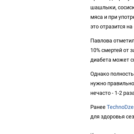
шашлыки, сосиски
мяса и при употр
это отразится на
Павлова отметил
10% смертей от з
диабета может сн
Однако полностью
нужно правильно 
нечасто - 1-2 раз
Ранее
TechnoDze
для здоровья се