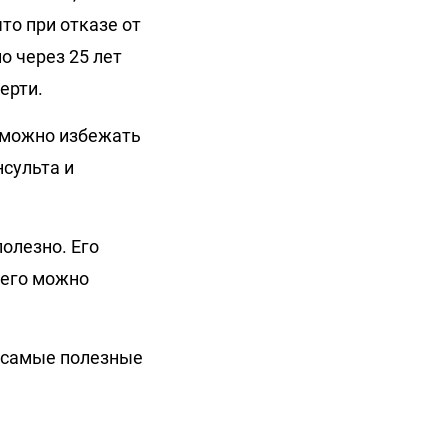
то при отказе от
о через 25 лет
ерти.
о можно избежать
нсульта и
олезно. Его
 его можно
и самые полезные