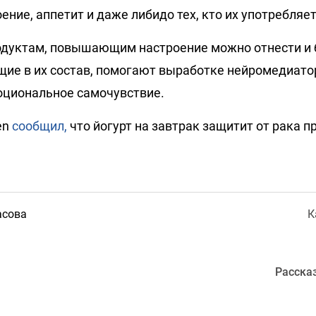
ние, аппетит и даже либидо тех, кто их употребляет
родуктам, повышающим настроение можно отнести и 
щие в их состав, помогают выработке нейромедиато
циональное самочувствие.
en
сообщил,
что йогурт на завтрак защитит от рака 
асова
К
Расска