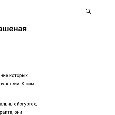
вашеная
ение которых
чувствии. К ним
альных йогуртах,
ракта, они